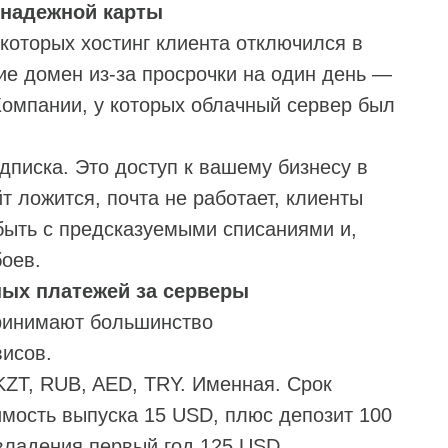
 надежной карты
 которых хостинг клиента отключился в
ие домен из‑за просрочки на один день —
Компании, у которых облачный сервер был
дписка. Это доступ к вашему бизнесу в
т ложится, почта не работает, клиенты
 быть с предсказуемыми списаниями и,
боев.
ных платежей за серверы
принимают большинство
висов.
KZT, RUB, AED, TRY. Именная. Срок
оимость выпуска 15 USD, плюс депозит 100
 владения первый год 125 USD.