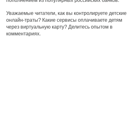
пополнением из популярных российских банков.
Уважаемые читатели, как вы контролируете детские
онлайн-траты? Какие сервисы оплачиваете детям
через виртуальную карту? Делитесь опытом в
комментариях.
ООО
ОГРН
ИНН
СОЗВЕЗДИЕ
1137746137363
7725783263