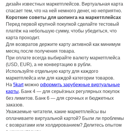
СОЗВЕЗДИЕ
1137746137363
7725783263
дизайн известных маркетплейсов. Виртуальная карта
спасает тем, что на ней немного денег, но неприятно.
Короткие советы для шопинга на маркетплейсах
Перед первой крупной покупкой сделайте тестовый
РАЗВИВАТЬСЯ
БЕЗ
ГРАНИЦ
платёж на небольшую сумму, чтобы убедиться, что
карта проходит.
Для возвратов держите карту активной как минимум
месяц после получения товара.
При оплате всегда выбирайте валюту маркетплейса
(USD, EUR), а не конвертацию в рубли.
Используйте отдельную карту для каждого
маркетплейса или для каждой категории товаров.
На
5kart
можно
оформить зарубежные виртуальные
карты
. Банк 4 — для серьёзных регулярных покупок
без лимитов. Банк 6 — для срочных и бюджетных
заказов.
Уважаемые читатели, какие маркетплейсы вы
оплачиваете виртуальной картой? Были ли проблемы
с возвратами или холдированием? Делитесь опытом