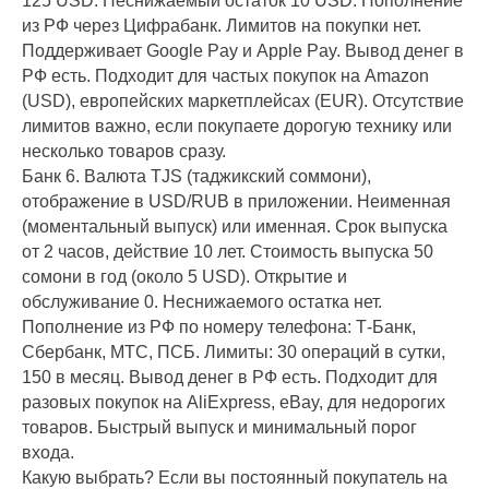
125 USD. Неснижаемый остаток 10 USD. Пополнение
из РФ через Цифрабанк. Лимитов на покупки нет.
Поддерживает Google Pay и Apple Pay. Вывод денег в
РФ есть. Подходит для частых покупок на Amazon
(USD), европейских маркетплейсах (EUR). Отсутствие
лимитов важно, если покупаете дорогую технику или
несколько товаров сразу.
Банк 6. Валюта TJS (таджикский соммони),
отображение в USD/RUB в приложении. Неименная
(моментальный выпуск) или именная. Срок выпуска
от 2 часов, действие 10 лет. Стоимость выпуска 50
сомони в год (около 5 USD). Открытие и
обслуживание 0. Неснижаемого остатка нет.
Пополнение из РФ по номеру телефона: Т-Банк,
Сбербанк, МТС, ПСБ. Лимиты: 30 операций в сутки,
150 в месяц. Вывод денег в РФ есть. Подходит для
разовых покупок на AliExpress, eBay, для недорогих
товаров. Быстрый выпуск и минимальный порог
входа.
Какую выбрать? Если вы постоянный покупатель на