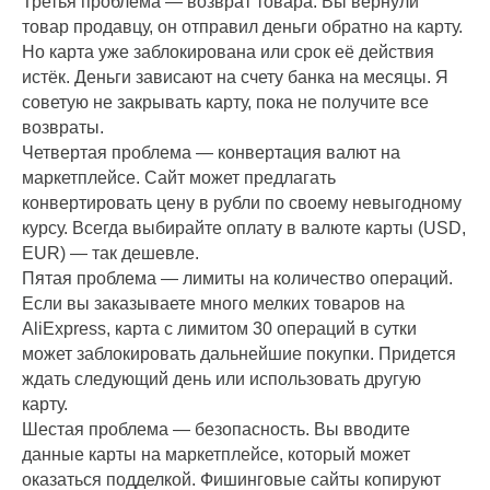
Третья проблема — возврат товара. Вы вернули
товар продавцу, он отправил деньги обратно на карту.
Но карта уже заблокирована или срок её действия
истёк. Деньги зависают на счету банка на месяцы. Я
советую не закрывать карту, пока не получите все
возвраты.
Четвертая проблема — конвертация валют на
маркетплейсе. Сайт может предлагать
конвертировать цену в рубли по своему невыгодному
курсу. Всегда выбирайте оплату в валюте карты (USD,
EUR) — так дешевле.
Пятая проблема — лимиты на количество операций.
Если вы заказываете много мелких товаров на
AliExpress, карта с лимитом 30 операций в сутки
может заблокировать дальнейшие покупки. Придется
ждать следующий день или использовать другую
карту.
Шестая проблема — безопасность. Вы вводите
данные карты на маркетплейсе, который может
оказаться подделкой. Фишинговые сайты копируют
ООО
ОГРН
ИНН